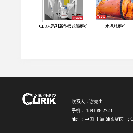
CLRM系列新型摆式辊磨机
水泥球磨机
联系人：谢先生
手机： 18916962723
地址：中国-上海-浦东新区-合