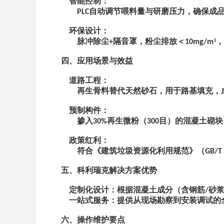
‌智能控制‌：
自动调节喂料量与研磨压力，确保成
PLC
‌环保设计‌：
脉冲除尘
隔音罩，粉尘排放＜
³
+
10mg/m
四、应用场景与效益
‌道路工程‌：
再生骨料替代天然砂石，用于路基填充，
‌预制构件‌：
掺入
再生微粉（
目）的混凝土砌块
30%
300
‌政策红利‌：
符合《建筑垃圾资源化利用规范》（
GB/T
五、科利瑞克解决方案优势
‌定制化设计‌：根据混凝土成分（含钢筋
砂
/
‌一站式服务‌：提供从现场勘察到安装调试
六、操作维护要点