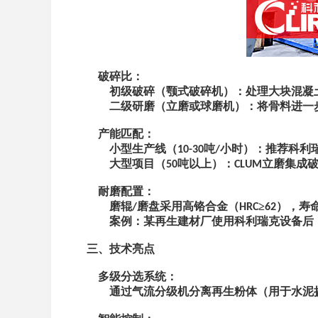
‌破碎比‌：
初级破碎（颚式破碎机）：处理大块混凝
二级研磨（立磨或球磨机）：将骨料进一
‌产能匹配‌：
小型生产线（
吨
小时）：推荐科利
10-30
/
大型项目（
吨以上）：
立磨集成
50
CLUM
‌耐磨配置‌：
磨辊
磨盘采用高铬合金（
≥
），寿
/
HRC
62
案例：某再生建材厂使用科利瑞克设备后
三、技术亮点
‌多级分选系统‌：
通过气流分级机分离再生粉体（用于水泥