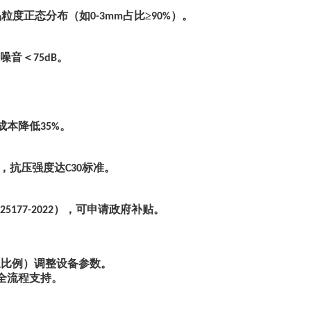
品粒度正态分布（如
占比≥
）。
0-3mm
90%
，噪音＜
。
75dB
成本降低
。
35%
，抗压强度达
标准。
C30
），可申请政府补贴。
 25177-2022
浆比例）调整设备参数。
的全流程支持。