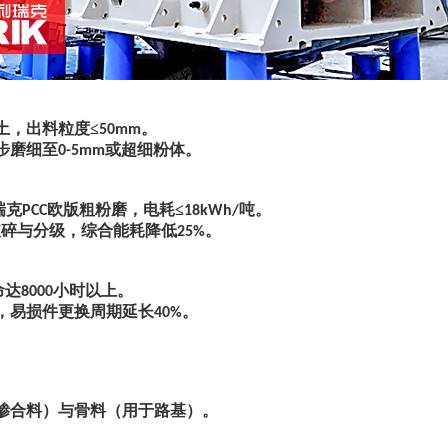
土，出料粒度
≤
。
50mm
步磨细至
或超细粉体。
0-5mm
瑞克
欧版粗粉磨，电耗≤
吨。
PCC
18kWh/
破碎与分级，综合能耗降低
。
25%
命达
小时以上。
8000
，易损件更换周期延长
。
40%
掺合料）与骨料（用于路基）。