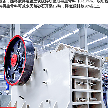
设备，能将废弃混凝土块破碎研磨成再生骨料（
）或细
0-10mm
吨再生骨料可减少天然砂石开采
吨，降低碳排放
以上。
1.2
30%