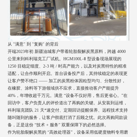
从 "满意" 到 "复购" 的背后
开端2023年初 新疆油城客户带着轮胎裂解炭黑原料，跨越 4000
公里来到科利瑞克工厂试机。HGM100L-Ⅱ 型设备现场展现的
1250 目稳定细度、2-3 吨 / 时高产能力，以及对炭黑特性的精准
适配，让合作顺利开启。首台设备投产后，其持续稳定的表现更
让客户赞不绝口 —— 加工的炭黑粉体因粒型均匀、分散性好，
在橡胶、涂料等下游领域供不应求，直接推动客户产能提升
40%，年增收超千万元。满意 “设备不仅好用，售后更省心。”在
回访中，客户负责人的评价道出了再购的关键。从安装到运维，
科利瑞克团队 21 天*速交付、定期回访提醒保养、远程技术支持
随叫随到的服务，让客户彻底打消了后顾之忧。此次再购同款设
备，正是这份 “技术 + 服务” 双重保障下的必然选择。
作为轮胎裂解炭黑的 “高效处理器”，设备采用低硬度物料专用磨