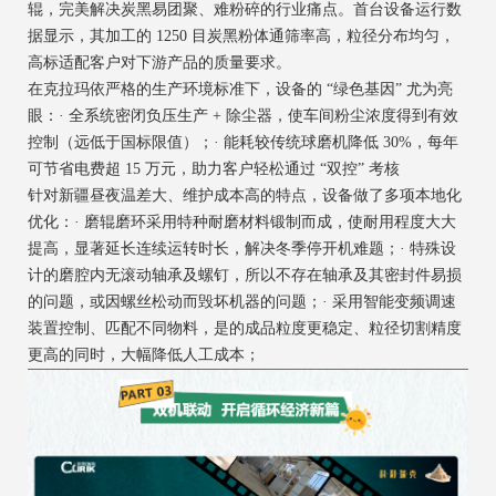
辊，完美解决炭黑易团聚、难粉碎的行业痛点。首台设备运行数
据显示，其加工的 1250 目炭黑粉体通筛率高，粒径分布均匀，
高标适配客户对下游产品的质量要求。
在克拉玛依严格的生产环境标准下，设备的 “绿色基因” 尤为亮
眼：· 全系统密闭负压生产 + 除尘器，使车间粉尘浓度得到有效
控制（远低于国标限值）；· 能耗较传统球磨机降低 30%，每年
可节省电费超 15 万元，助力客户轻松通过 “双控” 考核
针对新疆昼夜温差大、维护成本高的特点，设备做了多项本地化
优化：· 磨辊磨环采用特种耐磨材料锻制而成，使耐用程度大大
提高，显著延长连续运转时长，解决冬季停开机难题；· 特殊设
计的磨腔内无滚动轴承及螺钉，所以不存在轴承及其密封件易损
的问题，或因螺丝松动而毁坏机器的问题；· 采用智能变频调速
装置控制、匹配不同物料，是的成品粒度更稳定、粒径切割精度
更高的同时，大幅降低人工成本；